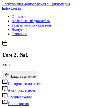
Электронная философская энциклопедия
Index
Log in
Описание
Алфавитный указатель
Тематический указатель
Выпуски
Отрывки
Том
2
, №
1
2019
Назад к выпускам
История философии
Античная мысль
Средневековье
Новое время