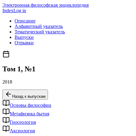
Электронная философская энциклопедия
Index
Log in
Описание
Алфавитный указатель
Тематический указатель
Выпуски
Отрывки
Том
1
, №
1
2018
Назад к выпускам
Основы философии
Метафизика бытия
Гносеология
Аксиология